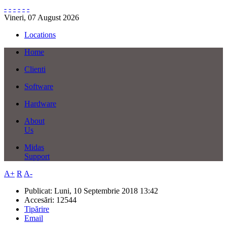
-
-
-
-
-
-
Vineri, 07 August 2026
Locations
Home
Clienti
Software
Hardware
About
Us
Midas
Support
A+
R
A-
Publicat: Luni, 10 Septembrie 2018 13:42
Accesări: 12544
Tipărire
Email